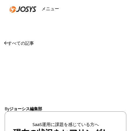
メニュー
閉じる
すべての記事
ワークフロー自動化の
新機能が SaaS アクセ
ス管理を変革
By
ジョーシス編集部
SaaS運用に課題を感じている方へ