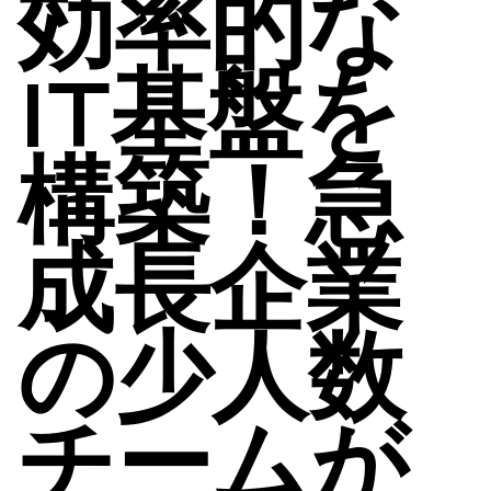
効率的な
IT基盤を
構築！急
成長企業
の少人数
チームが