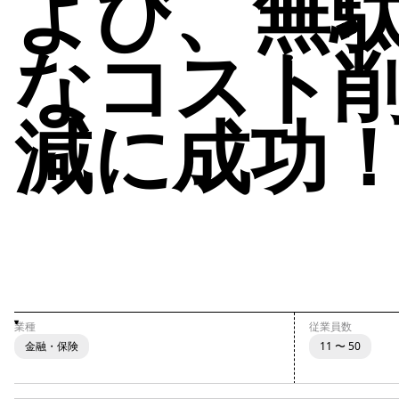
よび、無
なコスト
減に成功
業種
従業員数
金融・保険
11 〜 50