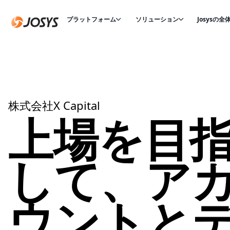
プラットフォーム
ソリューション
Josysの全
株式会社X Capital
上場を目
して、ア
ウントと