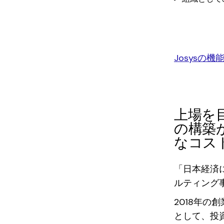
Josysの
上場を
の構築
なコス
「日本経済
ルティング事
2018年
として、投