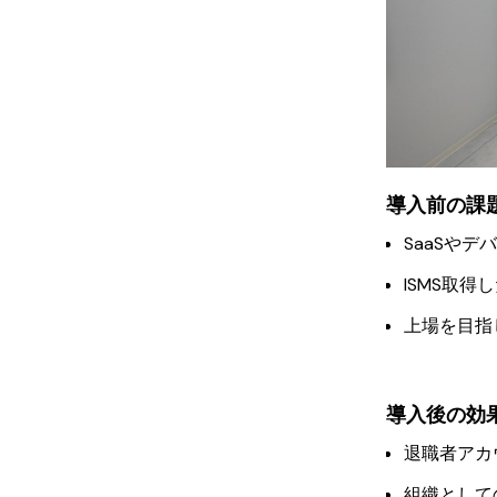
導入前の課
SaaSや
ISMS取
上場を目指
導入後の効
退職者アカ
組織として