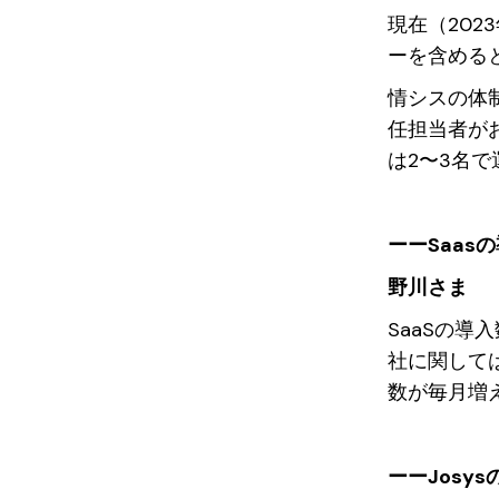
現在（202
ーを含める
情シスの体
任担当者が
は2〜3名
ーーSaa
野川さま
SaaSの導
社に関して
数が毎月増
ーーJos