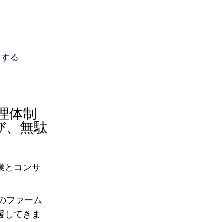
ドする
理体制
び、無駄
業とコンサ
のファーム
援してきま