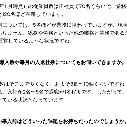
3年11月時点）の従業員数は正社員で70名くらいで、業
と120名ほど在籍しています。
制については、5名ほどが業務に携わっていますが、現
おりません。総務や労務といった他の業務と兼務である
で運営しているような状況ですね。
sの導入数や毎月の入退社数についてもお伺いできますか。
入数はそこまで多くなく、およそ8個〜10個くらいですね
は、入社が2名〜5名で退職が1名程度です。したがって
えている状況となっています。
ysの導入前はどういった課題をお持ちだったのでしょうか