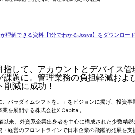
機能が理解できる資料【1分でわかるJosys】をダウンロー
目指して、アカウントとデバイス管
が課題に。管理業務の負担軽減およ
ト削減に成功！
に、パラダイムシフトを。」をビジョンに掲げ、投資事
業を展開する株式会社X Capital。
の創業以来、外資系企業出身者を中心に構成された少数精鋭
資・経営のフロントラインで日本企業の飛躍的発展を支