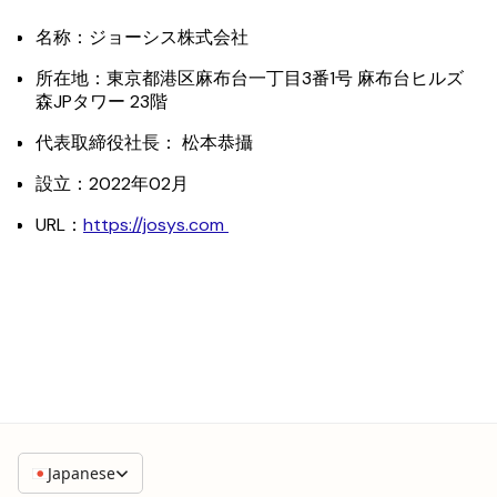
名称：ジョーシス株式会社
所在地：東京都港区⿇布台⼀丁⽬3番1号 ⿇布台ヒルズ
森JPタワー 23階
代表取締役社⻑： 松本恭攝
設⽴：2022年02月
URL：
https://josys.com
Japanese