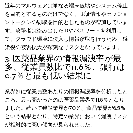
近年のマルウェアは単なる端末破壊やシステム停止
を目的とするものだけでなく、認証情報やセッショ
ントークンの窃取を目的としたものが増加していま
す。攻撃者は盗み出したIDやパスワードを利用し
て、クラウド環境に侵入し情報窃取を行うため、感
染後の被害拡大が深刻なリスクとなっています。
3. 医薬品業界の情報漏洩率が最
多、従業員数比で11.6％、銀行は
0.7％と最も低い結果に
業界別に従業員数あたりの情報漏洩率を分析したと
ころ、最も高かったのは医薬品業界で11.6％となり
ました。続いて建設業界が7.0％、食品業界が6.5％
という結果となり、特定の業界において漏洩リスク
が相対的に高い傾向が見られました。